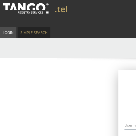
.tel
LOGIN
SIMPLE SEARCH
User 