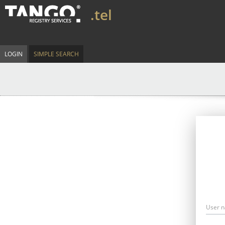
.tel
LOGIN
SIMPLE SEARCH
User 