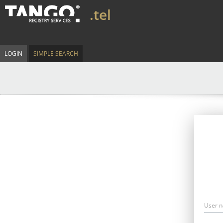
.tel
LOGIN
SIMPLE SEARCH
User 