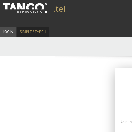
.tel
LOGIN
SIMPLE SEARCH
User 