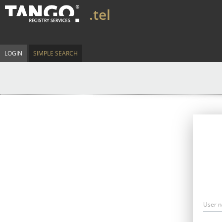
.tel
LOGIN
SIMPLE SEARCH
User 