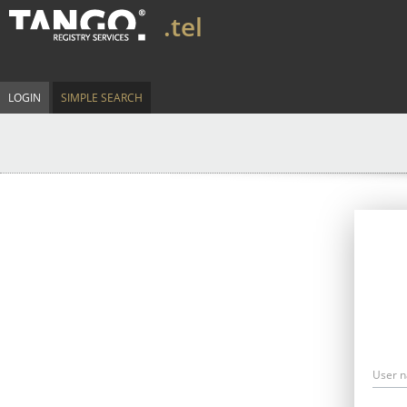
.tel
LOGIN
SIMPLE SEARCH
User 