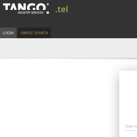
.tel
LOGIN
SIMPLE SEARCH
User 