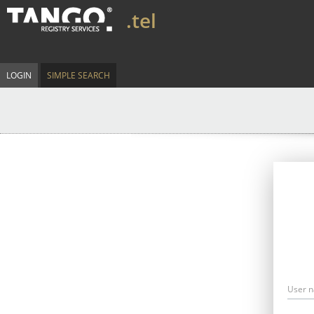
.tel
LOGIN
SIMPLE SEARCH
User 