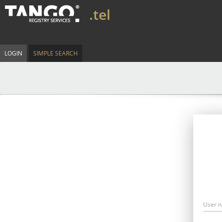
.tel
LOGIN
SIMPLE SEARCH
User 