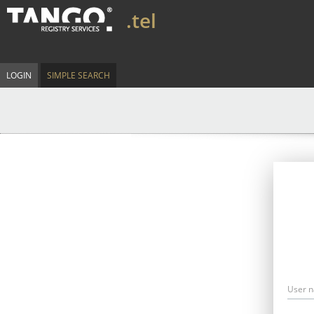
.tel
LOGIN
SIMPLE SEARCH
User 