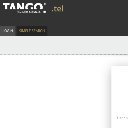
.tel
LOGIN
SIMPLE SEARCH
User 