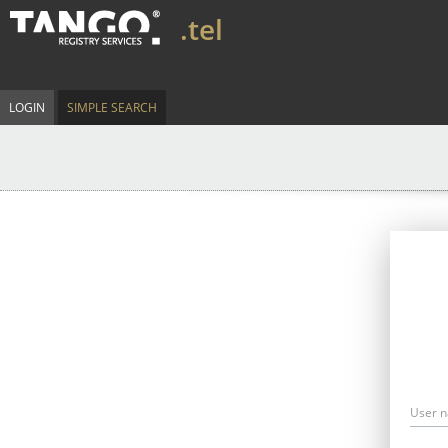
.tel
LOGIN
SIMPLE SEARCH
User 