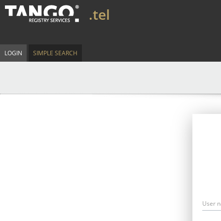
.tel
LOGIN
SIMPLE SEARCH
User 