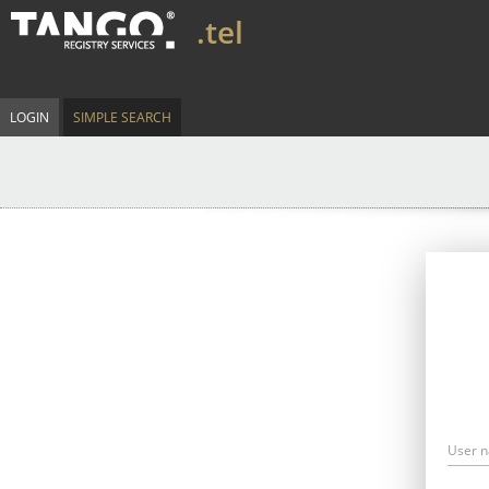
.tel
LOGIN
SIMPLE SEARCH
User 