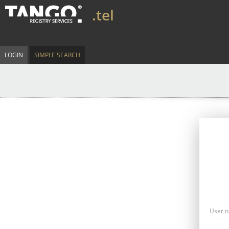
.tel
LOGIN
SIMPLE SEARCH
User 