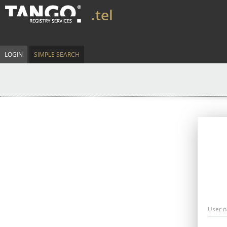
.tel
LOGIN
SIMPLE SEARCH
User 