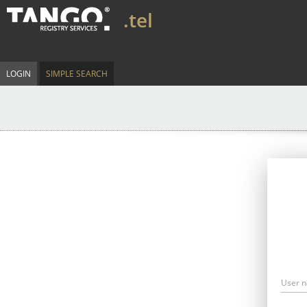
.tel
LOGIN
SIMPLE SEARCH
User 