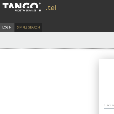
.tel
LOGIN
SIMPLE SEARCH
User 