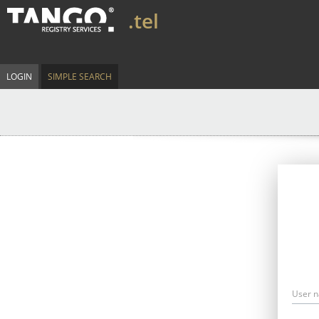
.tel
LOGIN
SIMPLE SEARCH
User 