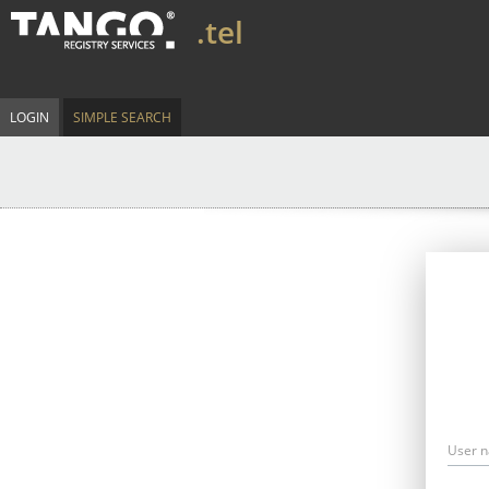
.tel
LOGIN
SIMPLE SEARCH
User 