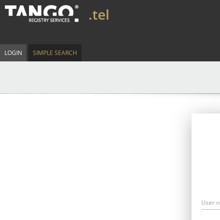
.tel
LOGIN
SIMPLE SEARCH
User 