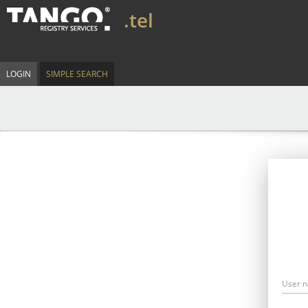
.tel
LOGIN
SIMPLE SEARCH
User 