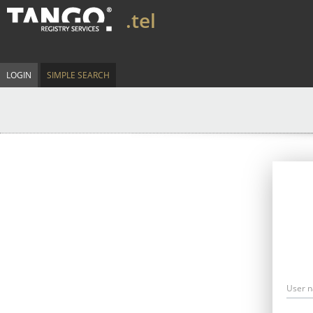
.tel
LOGIN
SIMPLE SEARCH
User 