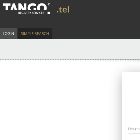
.tel
LOGIN
SIMPLE SEARCH
User 