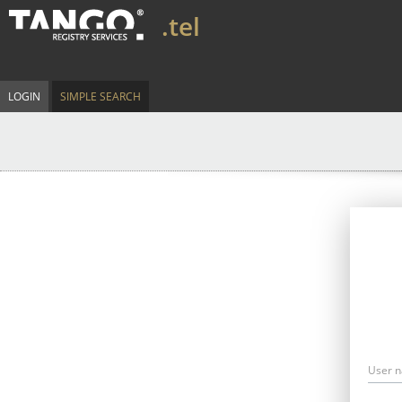
.tel
LOGIN
SIMPLE SEARCH
User 