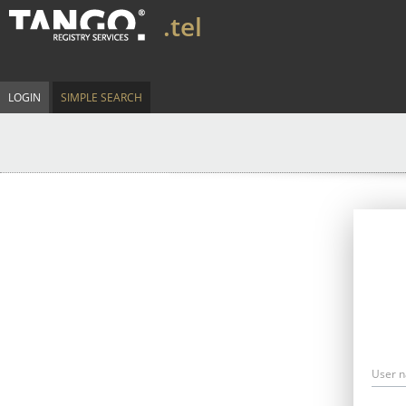
.tel
LOGIN
SIMPLE SEARCH
User 