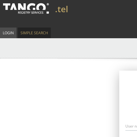
.tel
LOGIN
SIMPLE SEARCH
User 