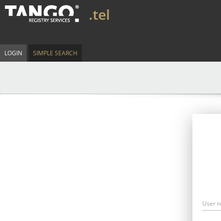
.tel
LOGIN
SIMPLE SEARCH
User 