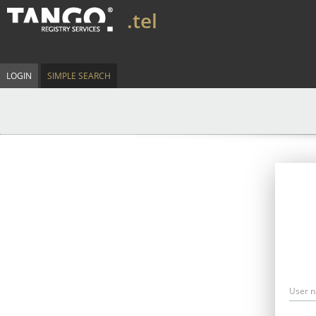
.tel
LOGIN
SIMPLE SEARCH
User 