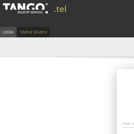
.tel
LOGIN
SIMPLE SEARCH
User 