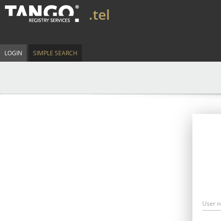
.tel
LOGIN
SIMPLE SEARCH
User 