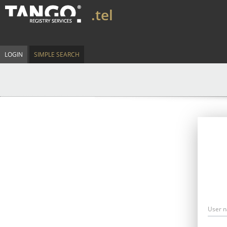
.tel
LOGIN
SIMPLE SEARCH
User 