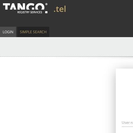
.tel
LOGIN
SIMPLE SEARCH
User 