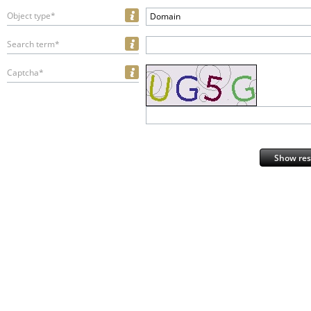
Object type*
Domain
Search term*
Captcha*